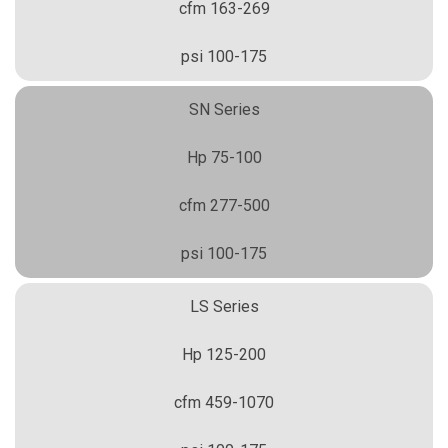
163-269 cfm
100-175 psi
SN Series
75-100 Hp
277-500 cfm
100-175 psi
LS Series
125-200 Hp
459-1070 cfm