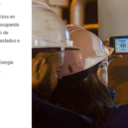
.
erzos en
e ocupando
lo de
raslados e
Energía
.