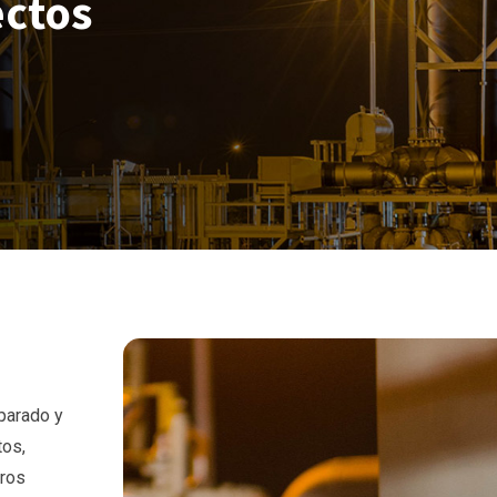
ectos
eparado y
tos,
tros