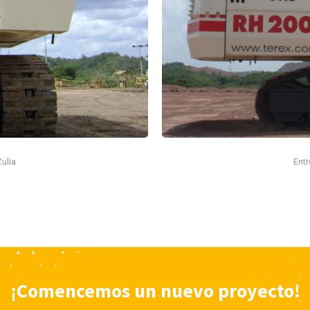
Zulia
Entr
¡Comencemos un nuevo proyecto!