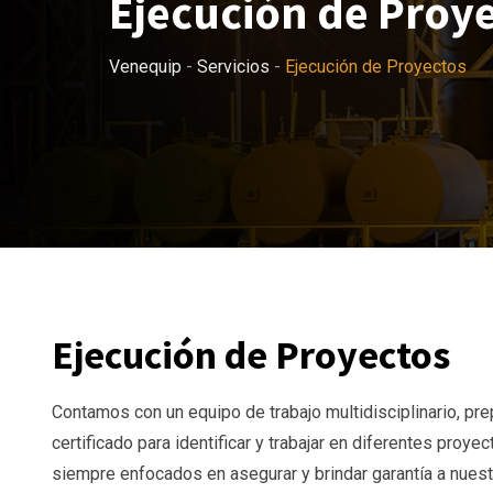
Ejecución de Proy
Venequip
-
Servicios
-
Ejecución de Proyectos
Ejecución de Proyectos
Contamos con un equipo de trabajo multidisciplinario, pr
certificado para identificar y trabajar en diferentes proyec
siempre enfocados en asegurar y brindar garantía a nues